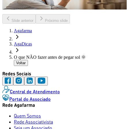
Assim como o resto do corpo, a boca também manda sinais
quando algo não vai bem!
Slide anterior
Próximo slide
Agafarma
AgaDicas
O que NÃO fazer antes de pegar sol 🌞
Voltar
Redes Sociais
Central de Atendimento
Portal do Associado
Rede Agafarma
Quem Somos
Rede Associativista
Seja um Associado