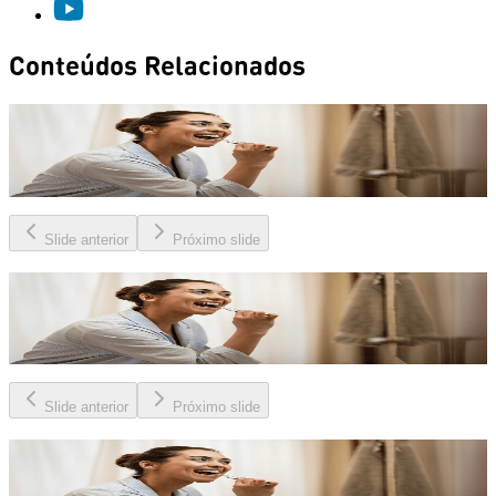
Conteúdos Relacionados
Cuidar da boca é cuidar da saúde de todo o corpo!
Assim como o resto do corpo, a boca também manda sinais
quando algo não vai bem!
Slide anterior
Próximo slide
Cuidar da boca é cuidar da saúde de todo o corpo!
Assim como o resto do corpo, a boca também manda sinais
quando algo não vai bem!
Slide anterior
Próximo slide
Cuidar da boca é cuidar da saúde de todo o corpo!